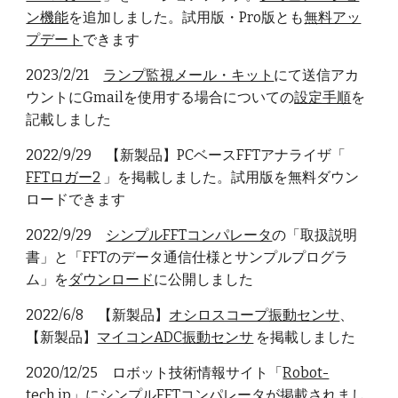
ン機能
を追加しました。試用版・Pro版とも
無料アッ
プデート
できます
2023/2/21
ランプ監視メール・キット
にて送信アカ
ウントにGmailを使用する場合
に
ついての
設定手順
を
記載しました
2022/9/29 【新製品】PCベースFFTアナライザ「
FFTロガー2
」
を掲載しました。試用版を無料ダウン
ロードできます
2022/9/29
シンプルFFTコンパレータ
の「取扱説明
書」と「FFTのデータ通信仕様とサンプルプログラ
ム」を
ダウンロード
に公開
しました
2022/6/8
【
新製品】
オシロスコープ振動センサ
、
【新製品】
マイコンADC振動センサ
を掲載しました
2020/12/25 ロボット技術情報サイト「
Robot-
tech.jp
」に
シンプルFFTコンパレータ
が掲載されまし