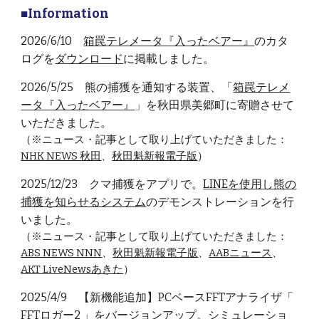
■Information
2026/6/10
箱罠テレメータ『入ったベアー』
のカタ
ログを
ダウンロード
に掲載しました。
2026/5/25 熊の捕獲を通知する装置、「
箱罠テレメ
ータ『
入ったベアー
』
」を秋田県美郷町に寄贈させて
いただきました。
（※ニュース・記事として取り上げていただきました：
NHK
NEWS 秋田
、
秋田魁新報電子版
）
2025/
12
/23
クマ捕獲をアプリで。
LINEを使用し熊の
捕獲を知らせるシステム
のデモンストレーションを行
いました。
（※ニュース・記事として取り上げていただきました：
ABS NEWS NNN
、
秋田魁新報電子版
、
AABニュース
、
AKT LiveNewsあきた
）
202
5
/4/9 【新機能追加】PCベースFFTアナライザ「
FFTロガー2
」をバージョンアップ。
シミュレーショ